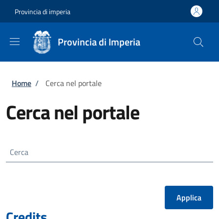
Salta al contenuto principale
Skip to footer content
Provincia di imperia
Provincia di Imperia
Briciole di pane
Home
/
Cerca nel portale
Cerca nel portale
Cerca
Credits