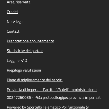
Footer menu
Area riservata
Crediti
Note legali
Contatti
Prenotazione appuntamento
Statistiche del portale
Leggi le FAQ
Riepilogo valutazioni
Piano di miglioramento dei servizi
Provincia di Imperia - Partita IVA dell'amministrazione:
00247260086 - PEC: protocollo@pec.provincia.imperia.it
Powered by Sportello Telematico Polifunzionale (v.