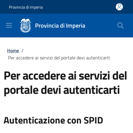
Salta al contenuto principale
Skip to footer content
Provincia di imperia
Provincia di Imperia
Briciole di pane
Home
/
Per accedere ai servizi del portale devi autenticarti
Per accedere ai servizi del
portale devi autenticarti
Autenticazione con SPID