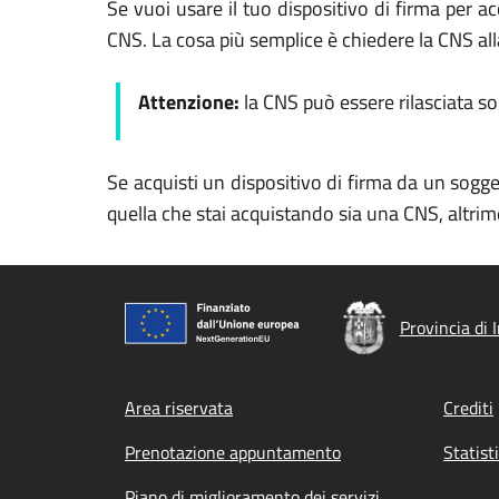
Se vuoi usare il tuo dispositivo di firma per a
CNS. La cosa più semplice è chiedere la CNS a
Attenzione:
la CNS può essere rilasciata s
Se acquisti un dispositivo di firma da un sogge
quella che stai acquistando sia una CNS, altrim
Provincia di 
Footer menu
Area riservata
Crediti
Prenotazione appuntamento
Statist
Piano di miglioramento dei servizi