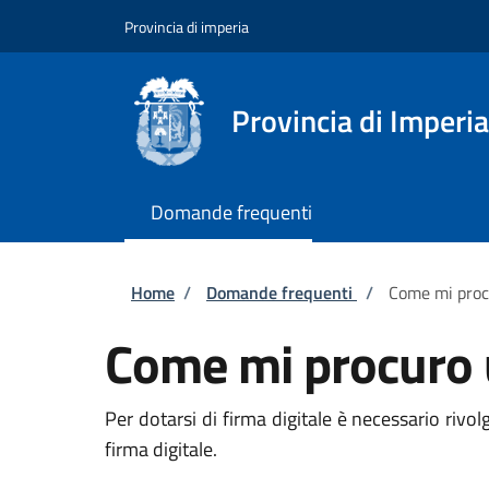
Salta al contenuto principale
Skip to footer content
Provincia di imperia
Provincia di Imperia
Domande frequenti
Briciole di pane
Home
/
Domande frequenti
/
Come mi procu
Come mi procuro u
Per dotarsi di firma digitale è necessario rivol
firma digitale.