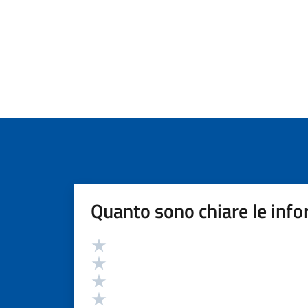
Quanto sono chiare le info
Valutazione
Valuta 5 stelle su 5
Valuta 4 stelle su 5
Valuta 3 stelle su 5
Valuta 2 stelle su 5