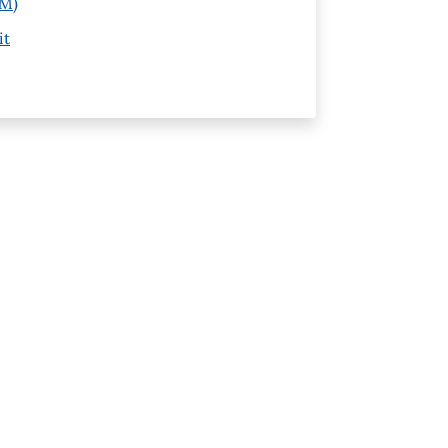
IM)
it