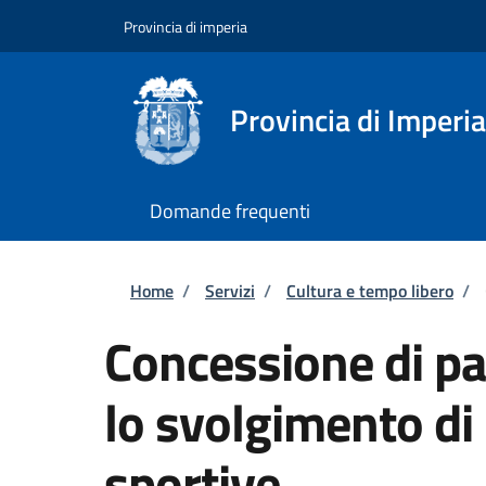
Salta al contenuto principale
Skip to footer content
Provincia di imperia
Provincia di Imperia
Domande frequenti
Briciole di pane
Home
/
Servizi
/
Cultura e tempo libero
/
Concessione di pal
lo svolgimento di
sportive