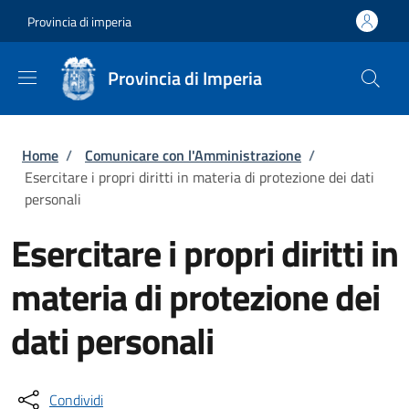
Salta al contenuto principale
Skip to footer content
Provincia di imperia
Provincia di Imperia
Briciole di pane
Home
/
Comunicare con l'Amministrazione
/
Esercitare i propri diritti in materia di protezione dei dati
personali
Esercitare i propri diritti in
materia di protezione dei
dati personali
Condividi