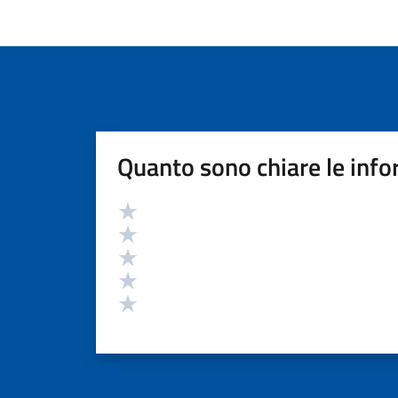
Quanto sono chiare le info
Valutazione
Valuta 5 stelle su 5
Valuta 4 stelle su 5
Valuta 3 stelle su 5
Valuta 2 stelle su 5
Valuta 1 stelle su 5