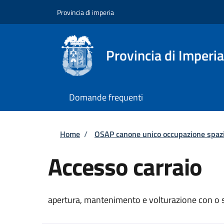
Salta al contenuto principale
Skip to footer content
Provincia di imperia
Provincia di Imperia
Domande frequenti
Briciole di pane
Home
/
OSAP canone unico occupazione spazi
Accesso carraio
apertura, mantenimento e volturazione con o